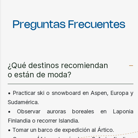
P
r
e
g
u
n
t
a
s
F
r
e
c
u
e
n
t
e
s
¿Qué destinos recomiendan
o están de moda?
• Practicar ski o snowboard en Aspen, Europa y
Sudamérica.
• Observar auroras boreales en Laponia
Finlandia o recorrer Islandia.
• Tomar un barco de expedición al Ártico.