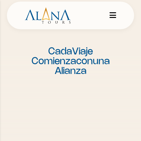
C
a
d
a
V
i
a
j
e
C
o
m
i
e
n
z
a
c
o
n
u
n
a
A
l
i
a
n
z
a