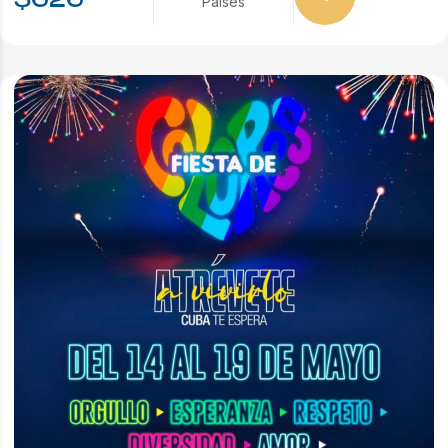
$626
Paises