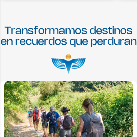
T
r
a
n
s
f
o
r
m
a
m
o
s
d
e
s
t
i
n
o
s
e
n
r
e
c
u
e
r
d
o
s
q
u
e
p
e
r
d
u
r
a
n