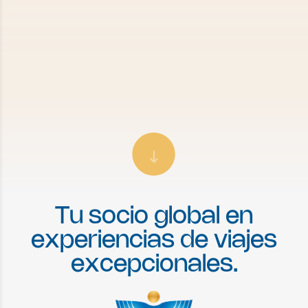
T
u
s
o
c
i
o
g
l
o
b
a
l
e
n
e
x
p
e
r
i
e
n
c
i
a
s
d
e
v
i
a
j
e
s
e
x
c
e
p
c
i
o
n
a
l
e
s
.