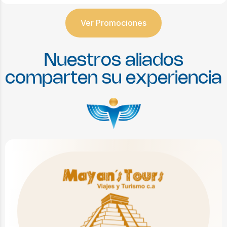
Ver Promociones
N
u
e
s
t
r
o
s
a
l
i
a
d
o
s
c
o
m
p
a
r
t
e
n
s
u
e
x
p
e
r
i
e
n
c
i
a