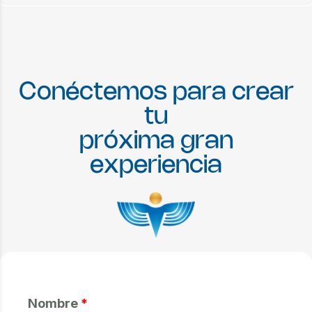
C
o
n
é
c
t
e
m
o
s
p
a
r
a
c
r
e
a
r
t
u
p
r
ó
x
i
m
a
g
r
a
n
e
x
p
e
r
i
e
n
c
i
a
Nombre