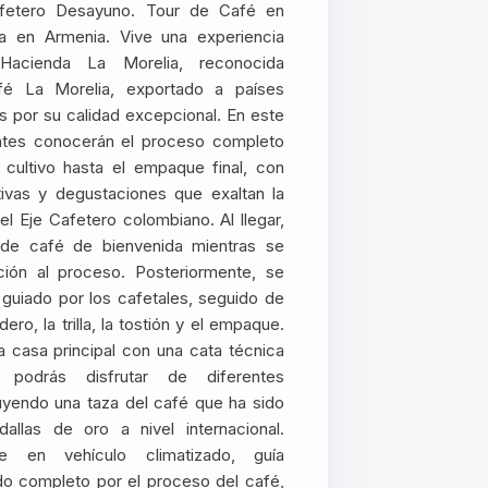
Cafetero Desayuno. Tour de Café en
ia en Armenia. Vive una experiencia
Hacienda La Morelia, reconocida
fé La Morelia, exportado a países
s por su calidad excepcional. En este
tantes conocerán el proceso completo
 cultivo hasta el empaque final, con
tivas y degustaciones que exaltan la
el Eje Cafetero colombiano. Al llegar,
a de café de bienvenida mientras se
cción al proceso. Posteriormente, se
o guiado por los cafetales, seguido de
adero, la trilla, la tostión y el empaque.
la casa principal con una cata técnica
podrás disfrutar de diferentes
uyendo una taza del café que ha sido
llas de oro a nivel internacional.
rte en vehículo climatizado, guía
ido completo por el proceso del café,