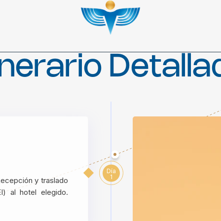
inerario Detall
Día
1
Recepción y traslado
 al hotel elegido.