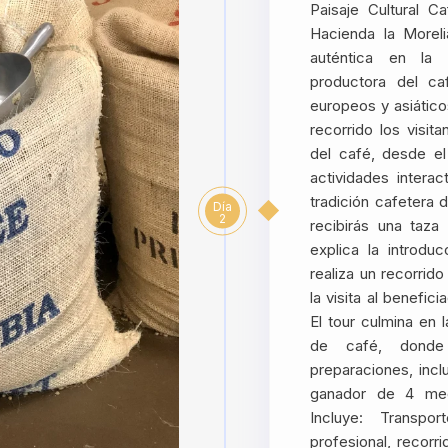
Paisaje Cultural 
Hacienda la Morel
auténtica en la 
productora del ca
europeos y asiático
recorrido los visi
del café, desde el
actividades interac
tradición cafetera d
Día
2
recibirás una taz
explica la introdu
realiza un recorrid
la visita al benefici
El tour culmina en 
de café, donde 
preparaciones, incl
ganador de 4 meda
Incluye: Transpo
profesional, recorr