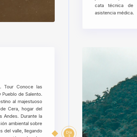
cata técnica de 
asistencia médica.
o. Tour Conoce las
y Pueblo de Salento.
estino al majestuoso
de Cera, hogar del
os Andes. Durante la
ción ambiental sobre
 del valle, llegando
Día
3