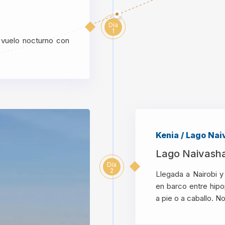
Día
1
 vuelo nocturno con
Kenia / Lago Na
Lago Naivasha 
Día
2
Llegada a Nairobi y
en barco entre hipo
a pie o a caballo. 