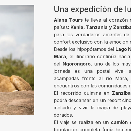
Una expedición de lu
Alana Tours
te lleva al corazón d
países:
Kenia, Tanzania y Zanzíba
para los verdaderos amantes de l
confort exclusivo con la emoción d
Desde los hipopótamos del
Lago 
Mara
, el itinerario continúa haci
del
Ngorongoro
, uno de los mayo
jornada es una postal viva: 
acampadas frente al río Mara,
encuentros con las comunidades m
El recorrido culmina en
Zanzíba
podrá descansar en un resort cinco 
incluido y vivir la magia de pla
dorados.
El viaje se realiza en un
camión 
tripulación completa (guía hispa