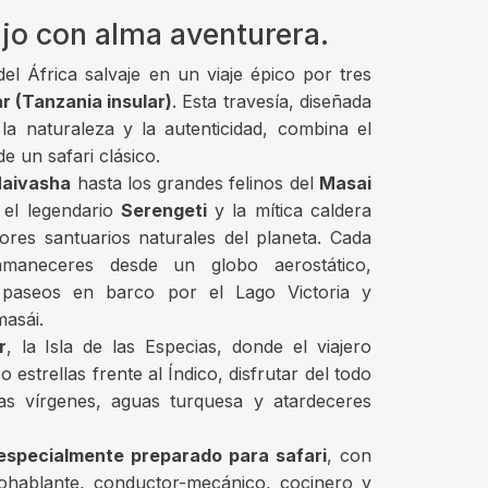
jo con alma aventurera.
el África salvaje en un viaje épico por tres
r (Tanzania insular)
. Esta travesía, diseñada
a naturaleza y la autenticidad, combina el
e un safari clásico.
Naivasha
hasta los grandes felinos del
Masai
a el legendario
Serengeti
y la mítica caldera
res santuarios naturales del planeta. Cada
amaneceres desde un globo aerostático,
 paseos en barco por el Lago Victoria y
asái.
r
, la Isla de las Especias, donde el viajero
estrellas frente al Índico, disfrutar del todo
yas vírgenes, aguas turquesa y atardeceres
especialmente preparado para safari
, con
nohablante, conductor-mecánico, cocinero y