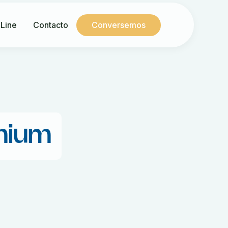
 Line
Contacto
Conversemos
emium