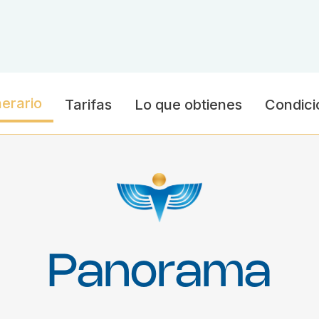
nerario
Tarifas
Lo que obtienes
Condici
Panorama