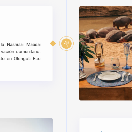
Día
a la Nashulai Maasai
3
vación comunitario.
nto en Olengoti Eco